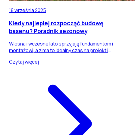
18 września 2025
Kiedy najlepiej rozpocząć budowę
basenu? Poradnik sezonowy
Wiosna i wczesne lato sprzyjają fundamentom i
montażowi, a zima to idealny czas na projekt i
formalności. Sprawdź sezonowy plan startu budowy
Czytaj więcej
basenu w Podkarpaciu i Małopolsce.