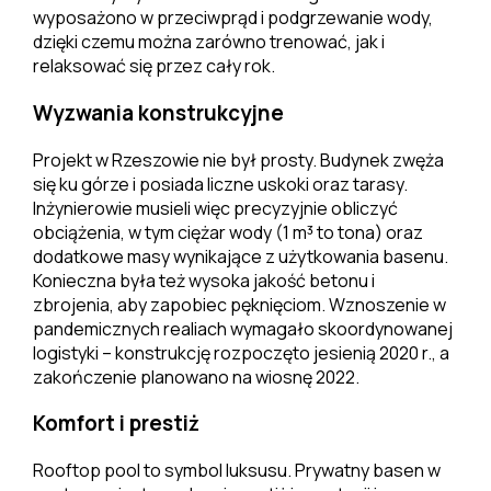
wyposażono w przeciwprąd i podgrzewanie wody,
dzięki czemu można zarówno trenować, jak i
relaksować się przez cały rok.
Wyzwania konstrukcyjne
Projekt w Rzeszowie nie był prosty. Budynek zwęża
się ku górze i posiada liczne uskoki oraz tarasy.
Inżynierowie musieli więc precyzyjnie obliczyć
obciążenia, w tym ciężar wody (1 m³ to tona) oraz
dodatkowe masy wynikające z użytkowania basenu.
Konieczna była też wysoka jakość betonu i
zbrojenia, aby zapobiec pęknięciom. Wznoszenie w
pandemicznych realiach wymagało skoordynowanej
logistyki – konstrukcję rozpoczęto jesienią 2020 r., a
zakończenie planowano na wiosnę 2022.
Komfort i prestiż
Rooftop pool to symbol luksusu. Prywatny basen w