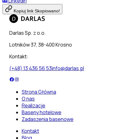
LinkedIn
Kopiuj link
Skopiowano!
Darlas Sp. z o.o.
Lotników 37, 38-400 Krosno
Kontakt:
(+48) 13 436 56 53
info@darlas.pl
Strona Główna
O nas
Realizacje
Baseny hotelowe
Zadaszenia basenowe
Kontakt
Blog