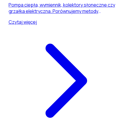
Pompa ciepła, wymiennik, kolektory słoneczne czy
grzałka elektryczna. Porównujemy metody
podgrzewania wody w basenie oraz orientacyjne
Czytaj więcej
koszty inwestycji i użytkowania w warunkach
Podkarpacia i Małopolski.