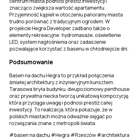
centrum miasta podnosi prestiż inwestycji i
znacząco zwiększa wartość apartamentu.
Przyjemność kąpieli w otoczeniu panoramy miasta
trudno porównać z tradycyjnym ogrodem. W
projekcie Hegra Developer zadbano także o
elementy rekreacyjne: hydromasaże, oświetlenie
LED, system nagłośnienia oraz zadaszenie
pozwalające korzystać z basenu w chłodniejsze dni.
Podsumowanie
Basen na dachu Hegra to przykład połączenia
śmiałej architektury z inżynieryjnym kunsztem.
Tarasowa bryła budynku, dwupoziomowy penthouse
oraz prywatna niecka tworzą unikatową kompozycję,
która przyciąga uwagę i podnosi prestiż całej
inwestycji. To realizacja, która pokazuje, że w
polskich miastach można odważnie sięgać po
rozwiązania znane z metropolii świata.
#basen na dachu
#Hegra
#Rzeszów
#architektura