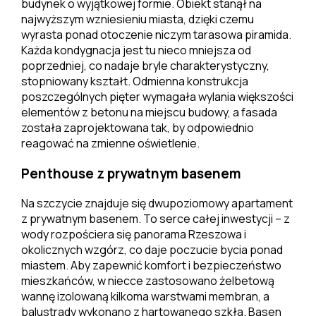
budynek o wyjątkowej formie. Obiekt stanął na
najwyższym wzniesieniu miasta, dzięki czemu
wyrasta ponad otoczenie niczym tarasowa piramida.
Każda kondygnacja jest tu nieco mniejsza od
poprzedniej, co nadaje bryle charakterystyczny,
stopniowany kształt. Odmienna konstrukcja
poszczególnych pięter wymagała wylania większości
elementów z betonu na miejscu budowy, a fasada
została zaprojektowana tak, by odpowiednio
reagować na zmienne oświetlenie.
Penthouse z prywatnym basenem
Na szczycie znajduje się dwupoziomowy apartament
z prywatnym basenem. To serce całej inwestycji – z
wody rozpościera się panorama Rzeszowa i
okolicznych wzgórz, co daje poczucie bycia ponad
miastem. Aby zapewnić komfort i bezpieczeństwo
mieszkańców, w niecce zastosowano żelbetową
wannę izolowaną kilkoma warstwami membran, a
balustrady wykonano z hartowanego szkła. Basen