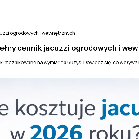
jacuzzi ogrodowych i wewnętrznych
 Pełny cennik jacuzzi ogrodowych i we
cki mozaikowane na wymiar od 60 tys. Dowiedz się, co wpływa n