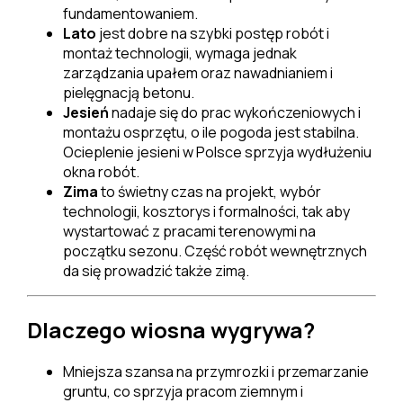
fundamentowaniem.
Lato
jest dobre na szybki postęp robót i
montaż technologii, wymaga jednak
zarządzania upałem oraz nawadnianiem i
pielęgnacją betonu.
Jesień
nadaje się do prac wykończeniowych i
montażu osprzętu, o ile pogoda jest stabilna.
Ocieplenie jesieni w Polsce sprzyja wydłużeniu
okna robót.
Zima
to świetny czas na projekt, wybór
technologii, kosztorys i formalności, tak aby
wystartować z pracami terenowymi na
początku sezonu. Część robót wewnętrznych
da się prowadzić także zimą.
Dlaczego wiosna wygrywa?
Mniejsza szansa na przymrozki i przemarzanie
gruntu, co sprzyja pracom ziemnym i