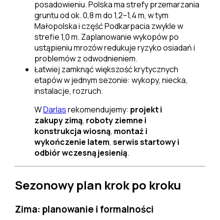
posadowieniu. Polska ma strefy przemarzania
gruntu od ok. 0,8 m do 1,2–1,4 m, w tym
Małopolska i część Podkarpacia zwykle w
strefie 1,0 m. Zaplanowanie wykopów po
ustąpieniu mrozów redukuje ryzyko osiadań i
problemów z odwodnieniem.
Łatwiej zamknąć większość krytycznych
etapów w jednym sezonie: wykopy, niecka,
instalacje, rozruch.
W
Darlas
rekomendujemy:
projekt i
zakupy zimą
,
roboty ziemne i
konstrukcja wiosną
,
montaż i
wykończenie latem
,
serwis startowy i
odbiór wczesną jesienią
.
Sezonowy plan krok po kroku
Zima: planowanie i formalności