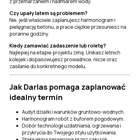
z przemarzaniem i nadmiarem wody.
Czy upały latem są problemem?
Nie, jeśli właściwie zaplanujesz harmonogram i
pielęgnację betonu, a prace ciężkie przesuniesz na
poranne godziny.
Kiedy zamawiać zadaszenie lub roletę?
Najlepiej na etapie projektu zimą. Unikasz letnich
kolejek i dopasowujesz prowadnice, nisze oraz
zasilanie do konkretnego modelu.
Jak Darlas pomaga zaplanować
idealny termin
Audyt działki i warunków gruntowo-wodnych.
Harmonogram robót z buforem pogodowym.
Dobór technologii uzdatniania, ogrzewania i
przykrycia do Twojego stylu użytkowania.
Stała ekipa serwisowa przez cały rok.