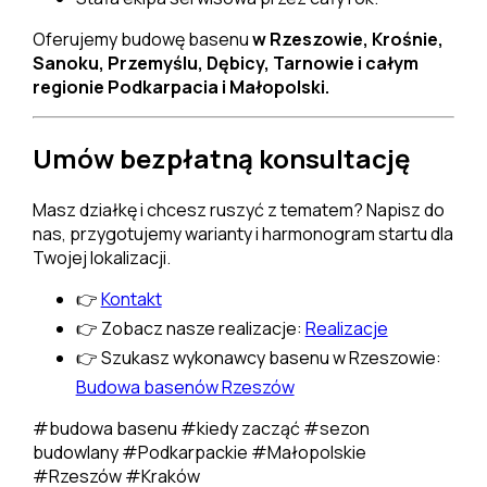
Oferujemy budowę basenu
w Rzeszowie, Krośnie,
Sanoku, Przemyślu, Dębicy, Tarnowie i całym
regionie Podkarpacia i Małopolski.
Umów bezpłatną konsultację
Masz działkę i chcesz ruszyć z tematem? Napisz do
nas, przygotujemy warianty i harmonogram startu dla
Twojej lokalizacji.
👉
Kontakt
👉 Zobacz nasze realizacje:
Realizacje
👉 Szukasz wykonawcy basenu w Rzeszowie:
Budowa basenów Rzeszów
#budowa basenu
#kiedy zacząć
#sezon
budowlany
#Podkarpackie
#Małopolskie
#Rzeszów
#Kraków