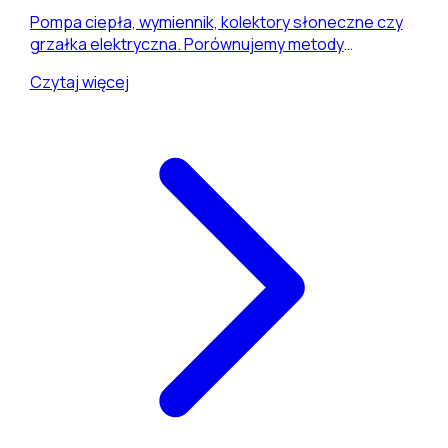
Pompa ciepła, wymiennik, kolektory słoneczne czy
grzałka elektryczna. Porównujemy metody
podgrzewania wody w basenie oraz orientacyjne
Czytaj więcej
koszty inwestycji i użytkowania w warunkach
Podkarpacia i Małopolski.