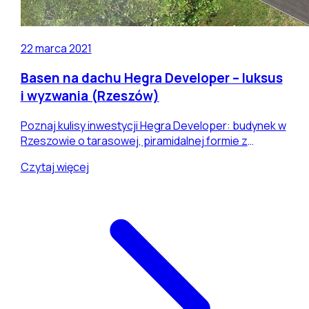
22 marca 2021
Basen na dachu Hegra Developer – luksus
i wyzwania (Rzeszów)
Poznaj kulisy inwestycji Hegra Developer: budynek w
Rzeszowie o tarasowej, piramidalnej formie z
prywatnym basenem na szczycie. Omawiamy
Czytaj więcej
wyzwania konstrukcyjne oraz wyjątkowe wrażenia
użytkowników.