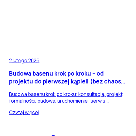
2 lutego 2026
Budowa basenu krok po kroku – od
projektu do pierwszej kąpieli (bez chaosu
i niespodzianek)
Budowa basenu krok po kroku: konsultacja, projekt,
formalności, budowa, uruchomienie i serwis.
Specjalizacja Darlas: baseny murowane i żelbetowe.
Czytaj więcej