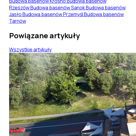
Budowa basenów Krosno
Budowa basenów
Rzeszów
Budowa basenów Sanok
Budowa basenów
Jasło
Budowa basenów Przemyśl
Budowa basenów
Tarnów
Powiązane artykuły
Wszystkie artykuły