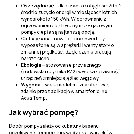
Oszczędność
– dla basenu o objętości 20 m³
średnie zużycie energii w miesiącach letnich
wynosi około 150 kWh. W porównaniu z
ogrzewaniem elektrycznym czy gazowym
pompy ciepła są najtańszą opcją.
Cicha praca
– nowoczesne inwertery
wyposażone są w sprężarki i wentylatory o
zmiennej prędkości, dzięki czemu pracują
bardzo cicho.
Ekologia
– stosowanie przyjaznego
środowisku czynnika R32 i wysoka sprawność
urządzeń zmniejszają ślad węglowy.
Wygoda
– wiele modeli można sterować
zdalnie przez aplikację w smartfonie, np.
Aqua Temp.
Jak wybrać pompę?
Dobór pompy zależy od kubatury basenu,
oczekiwanej temperatury wody oraz warunków