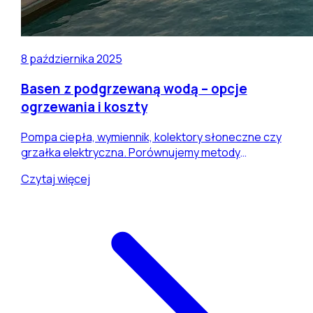
8 października 2025
Basen z podgrzewaną wodą – opcje
ogrzewania i koszty
Pompa ciepła, wymiennik, kolektory słoneczne czy
grzałka elektryczna. Porównujemy metody
podgrzewania wody w basenie oraz orientacyjne
Czytaj więcej
koszty inwestycji i użytkowania w warunkach
Podkarpacia i Małopolski.