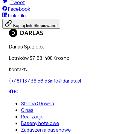
Tweet
Facebook
LinkedIn
Kopiuj link
Skopiowano!
Darlas Sp. z o.o.
Lotników 37, 38-400 Krosno
Kontakt:
(+48) 13 436 56 53
info@darlas.pl
Strona Główna
O nas
Realizacje
Baseny hotelowe
Zadaszenia basenowe