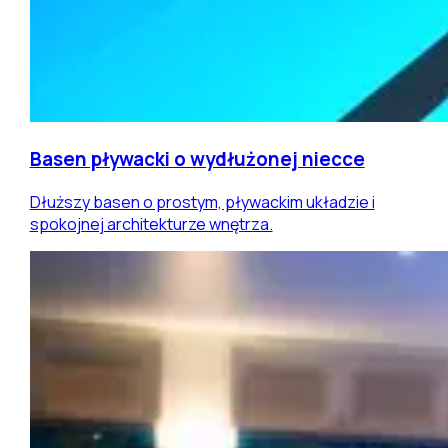
Basen pływacki o wydłużonej niecce
Dłuższy basen o prostym, pływackim układzie i
spokojnej architekturze wnętrza.