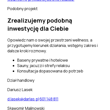
Podobny projekt
Zrealizujemy podobną
inwestycję dla Ciebie
Opowiedz nam o swojej przestrzeni wellness, a
przygotujemy kierunek działania, wstępny zakres i
dalsze kroki rozmowy.
Baseny prywatne i hotelowe
Sauny, jacuzzi i strefy relaksu
Konsultacja dopasowana do potrzeb
Dział handlowy
Dariusz Lasek
d.lasek@darlas.pl
601 148 811
Sławomir Malinowski