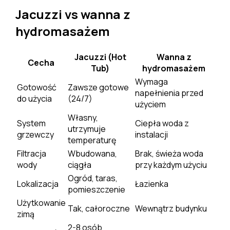
Jacuzzi vs wanna z
hydromasażem
Jacuzzi (Hot
Wanna z
Cecha
Tub)
hydromasażem
Wymaga
Gotowość
Zawsze gotowe
napełnienia przed
do użycia
(24/7)
użyciem
Własny,
System
Ciepła woda z
utrzymuje
grzewczy
instalacji
temperaturę
Filtracja
Wbudowana,
Brak, świeża woda
wody
ciągła
przy każdym użyciu
Ogród, taras,
Lokalizacja
Łazienka
pomieszczenie
Użytkowanie
Tak, całoroczne
Wewnątrz budynku
zimą
2-8 osób