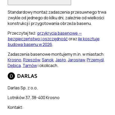
Standardowy montaż zadaszenia przesuwnego trwa
zwykle od jednego do kilku dni, zależnie od wielkości
konstrukcji i przygotowania obrzeża basenu.
Przeczytaj też:
przykrycia basenowe —
bezpieczeństwo i oszczędność
oraz
ile kosztuje
budowa basenu w 2026
.
Zadaszenia basenowe montujemy m.in. w miastach:
Krosno
,
Rzeszów
,
Sanok
,
Jasło
,
Jarosław
,
Przemyśl
,
Dębica
,
Tarnów
i okolicach.
Darlas Sp. z o.o.
Lotników 37, 38-400 Krosno
Kontakt: