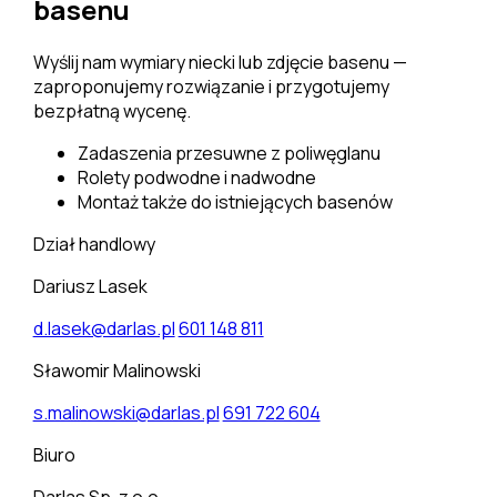
basenu
Wyślij nam wymiary niecki lub zdjęcie basenu —
zaproponujemy rozwiązanie i przygotujemy
bezpłatną wycenę.
Zadaszenia przesuwne z poliwęglanu
Rolety podwodne i nadwodne
Montaż także do istniejących basenów
Dział handlowy
Dariusz Lasek
d.lasek@darlas.pl
601 148 811
Sławomir Malinowski
s.malinowski@darlas.pl
691 722 604
Biuro
Darlas Sp. z o.o.