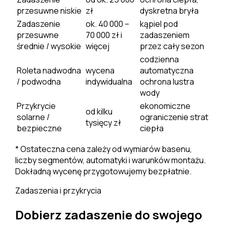
przesuwne niskie
zł
dyskretna bryła
Zadaszenie
ok. 40 000 –
kąpiel pod
przesuwne
70 000 zł i
zadaszeniem
średnie / wysokie
więcej
przez cały sezon
codzienna
Roleta nadwodna
wycena
automatyczna
/ podwodna
indywidualna
ochrona lustra
wody
Przykrycie
ekonomiczne
od kilku
solarne /
ograniczenie strat
tysięcy zł
bezpieczne
ciepła
* Ostateczna cena zależy od wymiarów basenu,
liczby segmentów, automatyki i warunków montażu.
Dokładną wycenę przygotowujemy bezpłatnie.
Zadaszenia i przykrycia
Dobierz zadaszenie do swojego