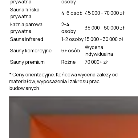
prywatna
osoby
Sauna fińska
4-6 osób
45 000 - 70 000 zł
prywatna
Łaźnia parowa
2-4
35 000 - 60 000 zł
prywatna
osoby
Sauna infrared
1-2 osoby
15 000 - 30 000 zł
Wycena
Sauny komercyjne
6+ osób
indywidualna
Sauny premium
Różne
70 000+ zł
* Ceny orientacyjne. Końcowa wycena zależy od
materiałów, wyposażenia i zakresu prac
budowlanych.