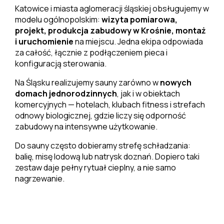
Katowice i miasta aglomeracji śląskiej obsługujemy w
modelu ogólnopolskim:
wizyta pomiarowa,
projekt, produkcja zabudowy w Krośnie, montaż
i uruchomienie
na miejscu. Jedna ekipa odpowiada
za całość, łącznie z podłączeniem pieca i
konfiguracją sterowania.
Na Śląsku realizujemy sauny zarówno w
nowych
domach jednorodzinnych
, jak i w obiektach
komercyjnych — hotelach, klubach fitness i strefach
odnowy biologicznej, gdzie liczy się odporność
zabudowy na intensywne użytkowanie.
Do sauny często dobieramy strefę schładzania:
balię, misę lodową lub natrysk doznań. Dopiero taki
zestaw daje pełny rytuał cieplny, a nie samo
nagrzewanie.