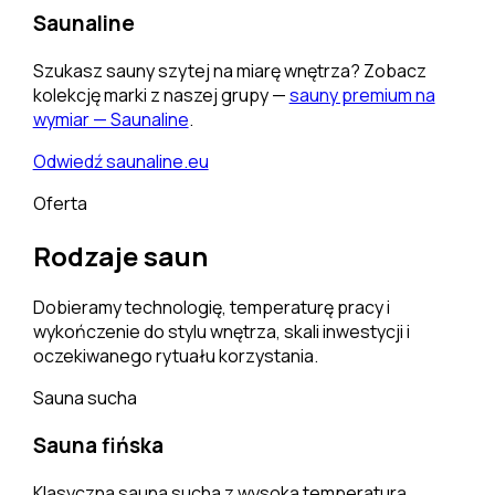
Saunaline
Szukasz sauny szytej na miarę wnętrza? Zobacz
kolekcję marki z naszej grupy —
sauny premium na
wymiar — Saunaline
.
Odwiedź saunaline.eu
Oferta
Rodzaje saun
Dobieramy technologię, temperaturę pracy i
wykończenie do stylu wnętrza, skali inwestycji i
oczekiwanego rytuału korzystania.
Sauna sucha
Sauna fińska
Klasyczna sauna sucha z wysoką temperaturą,